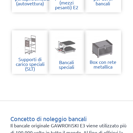
(mezzi
(autovettura)
bancali
pesanti) E2
Supporti di
Box con rete
Bancali
carico speciali
metallica
speciali
(SLT)
Concetto di noleggio bancali
Il bancale originale GAWRONSKI E3 viene utilizzato più
di 100.000 volte in tutto il mondo. Al fine di offrirvi la