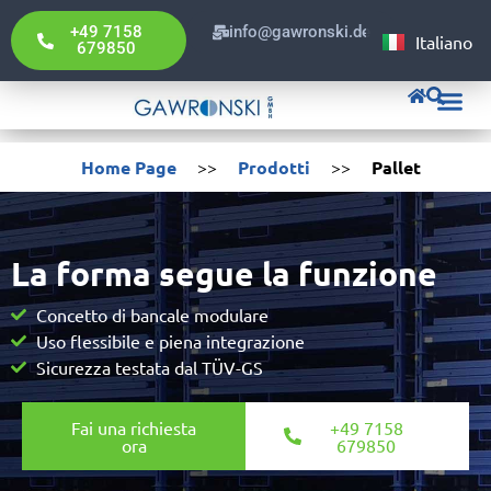
English
+49 7158
info@gawronski.de
Italiano
Deutsch
679850
Gawronski Pol
Home Page
>>
Prodotti
>>
Pallet
La forma segue la funzione
Concetto di bancale modulare
Uso flessibile e piena integrazione
Sicurezza testata dal TÜV-GS
Fai una richiesta
+49 7158
ora
679850