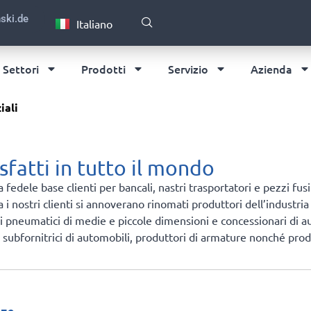
English
ski.de
Italiano
Deutsch
Settori
Prodotti
Servizio
Azienda
iali
sfatti in tutto il mondo
dele base clienti per bancali, nastri trasportatori e pezzi fusi 
a i nostri clienti si annoverano rinomati produttori dell’industria
i di pneumatici di medie e piccole dimensioni e concessionari di a
ubfornitrici di automobili, produttori di armature nonché produtt