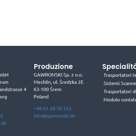
Produzione
Specialit
mbH
GAWRONSKI Sp. z o.o.
Trasportatori t
trum
Mechlin, ul. Średzka 2E
Sistemi Scanne
andstrasse 4
63-100 Śrem
Trasportatori 
burg
Poland
Modulo contat
+48 61 28 30 323
90
info@gawronski.de
.de