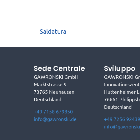
Saldatura
Sede Centrale
Sviluppo
GAWRONSKI GmbH
GAWRONSKI G
Marktstrasse 9
Innovationszen
73765 Neuhausen
Huttenheimer L
Deutschland
76661 Philipps
Deutschland
+49 7158 679850
info@gawronski.de
+49 7256 9243
info@gawronski