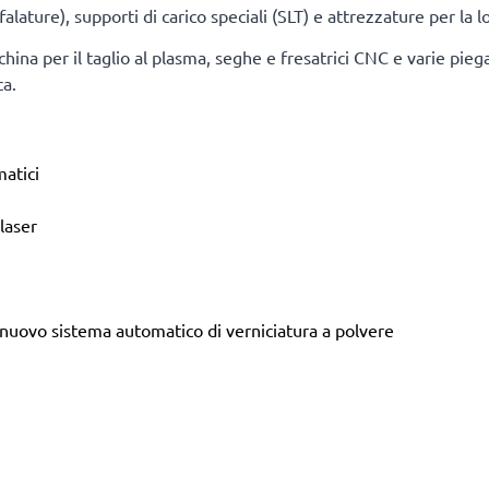
alature), supporti di carico speciali (SLT) e attrezzature per la 
a per il taglio al plasma, seghe e fresatrici CNC e varie piegat
ca.
atici
laser
 nuovo sistema automatico di verniciatura a polvere