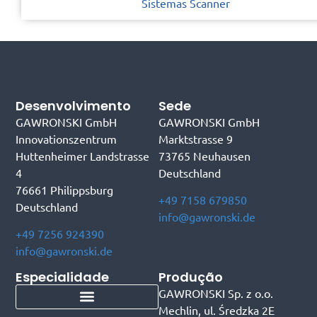
Sistemas Scanner
Desenvolvimento
Sede
GAWRONSKI GmbH
GAWRONSKI GmbH
Innovationszentrum
Marktstrasse 9
Huttenheimer Landstrasse
73765 Neuhausen
4
Deutschland
76661 Philippsburg
+49 7158 679850
Deutschland
info@gawronski.de
+49 7256 924390
info@gawronski.de
Especialidade
Produção
GAWRONSKI Sp. z o.o.
Mechlin, ul. Średzka 2E
Transportadores telescópicos
Transportadores de combinação