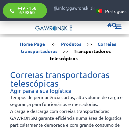
English
+49 7158
info@gawronski.de
Português
Deutsch
679850
Gawronski Pol
Home Page
>>
Produtos
>>
Correias
transportadoras
>>
Transportadores
telescópicos
Correias transportadoras
telescópicas
Agir para a sua logística
Tempos de permanência curtos, alto volume de carga e
segurança para funcionários e mercadorias.
A carga e descarga com correias transportadoras
GAWRONSKI garante eficiência numa área de logística
particularmente demorada e com grande consumo de