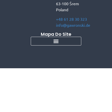
63-100 Śrem
Poland
+48 61 28 30 323
info@gawronski.de
Mapa Do Site