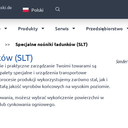
English
ski.de
Polski
Deutsch
e
Produkty
Serwis
Przedsiębiorstwo
>>
Specjalne nośniki ładunków (SLT)
ków (SLT)
Sonder 
 i praktyczne zarządzanie Twoimi towarami są
palety specjalne i urządzenia transportowe
cesie produkcji wykorzystujemy zarówno stal, jak i
 stałą jakość wyrobów końcowych na wysokim poziomie.
owania, możesz wybrać wykończenie powierzchni w
 lub cynkowania ogniowego.