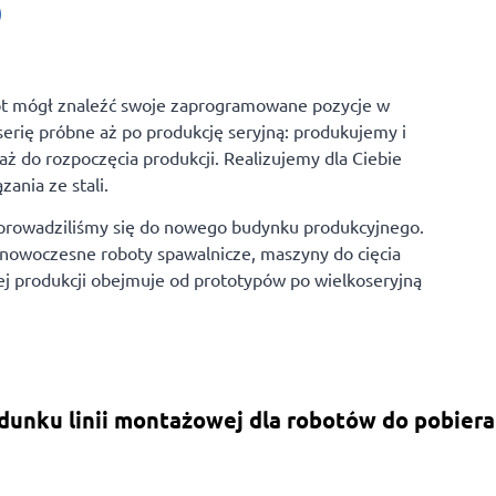
)
obot mógł znaleźć swoje zaprogramowane pozycje w
erię próbne aż po produkcję seryjną: produkujemy i
 do rozpoczęcia produkcji. Realizujemy dla Ciebie
ania ze stali.
eprowadziliśmy się do nowego budynku produkcyjnego.
woczesne roboty spawalnicze, maszyny do cięcia
ej produkcji obejmuje od prototypów po wielkoseryjną
unku linii montażowej dla robotów do pobieran