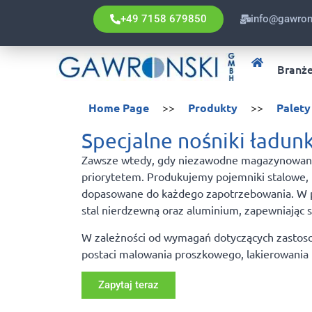
+49 7158 679850
info@gawron
Branż
Home Page
>>
Produkty
>>
Palety
Specjalne nośniki ładun
Zawsze wtedy, gdy niezawodne magazynowanie
priorytetem. Produkujemy pojemniki stalowe, 
dopasowane do każdego zapotrzebowania. W pro
stal nierdzewną oraz aluminium, zapewniając
W zależności od wymagań dotyczących zastos
postaci malowania proszkowego, lakierowania
Zapytaj teraz