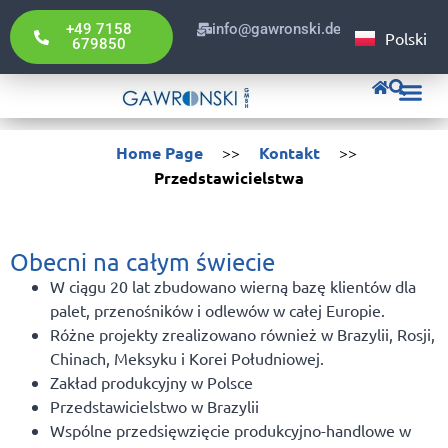
English
+49 7158
info@gawronski.de
Polski
Deutsch
679850
Home Page
>>
Kontakt
>>
Przedstawicielstwa
Obecni na całym świecie
W ciągu 20 lat zbudowano wierną bazę klientów dla
palet, przenośników i odlewów w całej Europie.
Różne projekty zrealizowano również w Brazylii, Rosji,
Chinach, Meksyku i Korei Południowej.
Zakład produkcyjny w Polsce
Przedstawicielstwo w Brazylii
Wspólne przedsięwzięcie produkcyjno-handlowe w