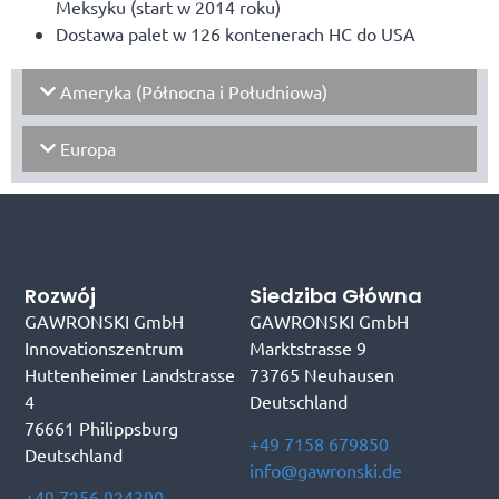
Meksyku (start w 2014 roku)
Dostawa palet w 126 kontenerach HC do USA
Ameryka (Północna i Południowa)
Europa
Rozwój
Siedziba Główna
GAWRONSKI GmbH
GAWRONSKI GmbH
Innovationszentrum
Marktstrasse 9
Huttenheimer Landstrasse
73765 Neuhausen
4
Deutschland
76661 Philippsburg
+49 7158 679850
Deutschland
info@gawronski.de
+49 7256 924390