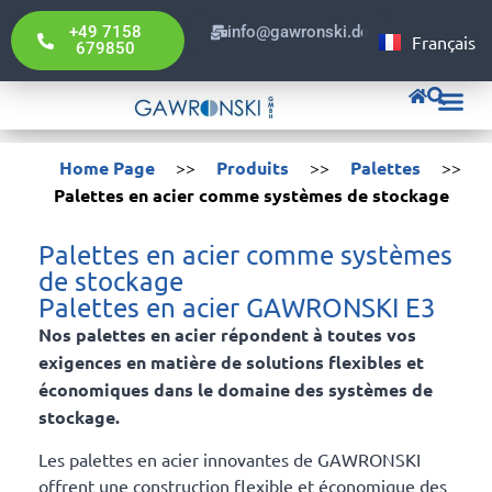
English
+49 7158
info@gawronski.de
Français
Deutsch
679850
Gawronski Po
Home Page
>>
Produits
>>
Palettes
>>
Palettes en acier comme systèmes de stockage
Palettes en acier comme systèmes
de stockage
Palettes en acier GAWRONSKI E3
Nos palettes en acier répondent à toutes vos
exigences en matière de solutions flexibles et
économiques dans le domaine des systèmes de
stockage.
Les palettes en acier innovantes de GAWRONSKI
offrent une construction flexible et économique des