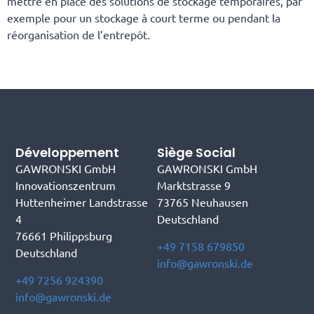
mettre en place des solutions de stockage temporaires, par
exemple pour un stockage à court terme ou pendant la
réorganisation de l’entrepôt.
Développement
Siège Social
GAWRONSKI GmbH
GAWRONSKI GmbH
Innovationszentrum
Marktstrasse 9
Huttenheimer Landstrasse
73765 Neuhausen
4
Deutschland
76661 Philippsburg
+49 7158 679850
Deutschland
info@gawronski.de
+49 7256 924390
info@gawronski.de