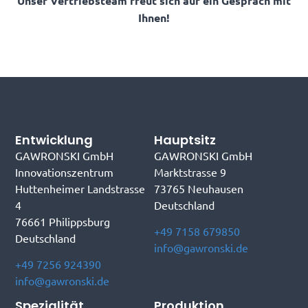
Unser Vertriebsteam freut sich auf ein Gespräch mit
Ihnen!
Entwicklung
Hauptsitz
GAWRONSKI GmbH
GAWRONSKI GmbH
Innovationszentrum
Marktstrasse 9
Huttenheimer Landstrasse
73765 Neuhausen
4
Deutschland
76661 Philippsburg
+49 7158 679850
Deutschland
info@gawronski.de
+49 7256 924390
info@gawronski.de
Spezialität
Produktion