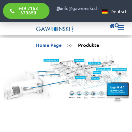
Portuguê
+49 7158
info@gawronski.de
Deutsch
English
679850
Home Page
>>
Produkte